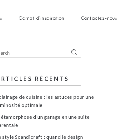
s
Carnet d’inspiration
Contactez-nous
earch
r:
ARTICLES RÉCENTS
clairage de cuisine : les astuces pour une
uminosité optimale
étamorphose d’un garage en une suite
arentale
e style Scandicraft : quand le design