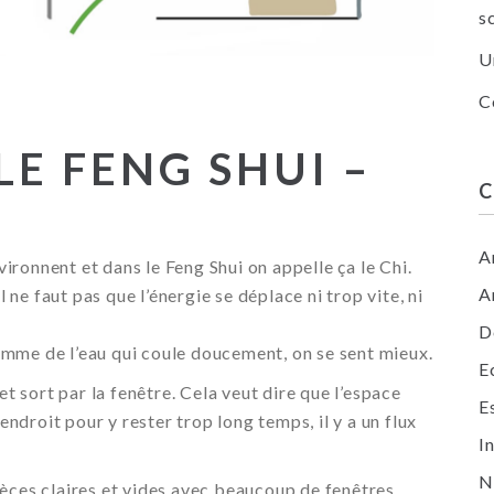
s
U
C
OLE FENG SHUI –
A
nvironnent et dans le Feng Shui on appelle ça le Chi.
A
l ne faut pas que l’énergie se déplace ni trop vite, ni
D
mme de l’eau qui coule doucement, on se sent mieux.
E
et sort par la fenêtre. Cela veut dire que l’espace
E
 endroit pour y rester trop long temps, il y a un flux
I
N
ièces claires et vides avec beaucoup de fenêtres