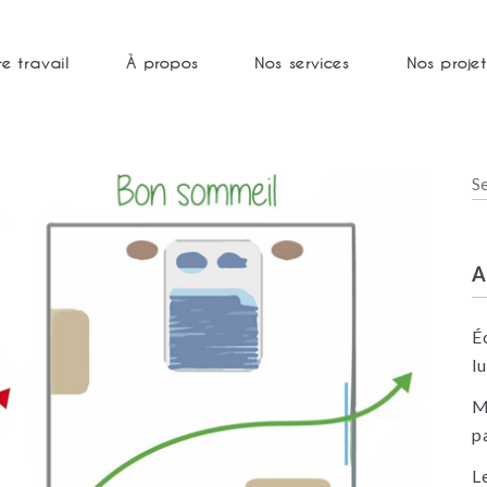
re travail
À propos
Nos services
Nos projet
S
fo
É
l
M
p
L