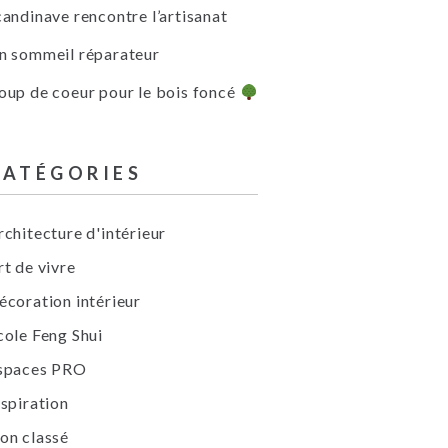
candinave rencontre l’artisanat
n sommeil réparateur
oup de coeur pour le bois foncé
CATÉGORIES
rchitecture d'intérieur
rt de vivre
écoration intérieur
cole Feng Shui
spaces PRO
nspiration
on classé