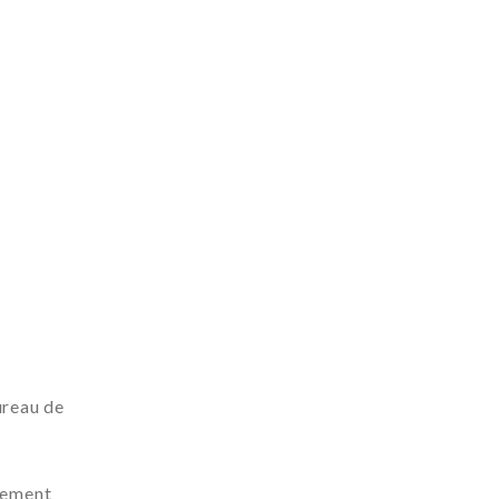
ureau de
sement