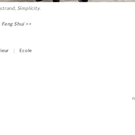
trand, Simplicity.
e Feng Shui >>
ieur
Ecole
n